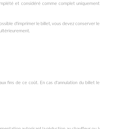
re complété et considéré comme complet uniquement
ossible d'imprimer le billet, vous devez conserver le
 ultérieurement.
ux fins de ce coût. En cas d'annulation du billet le
ocumentation autorisant la réduction au chauffeur ou à