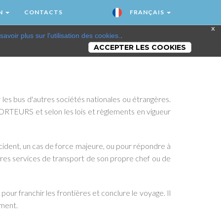
N
CONTACTS
FRANÇAIS
x
savoir plus sur l'utilisation des cookies.
.
ACCEPTER LES COOKIES
 les bus d'autres sociétés nationales ou étrangères.
URS et selon les lois et règlements en vigueur
cident, un cas de force majeure, ou pour répondre à
tres services de transport de son propre chef ou de
our franchir les frontières et conclure le voyage. Il
ement.