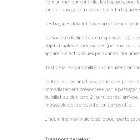
Pour un meilleur contrôle, les bagages, pour 
tous les bagages du compartiment à bagages 
Les bagages doivent être correctement emball
La Société décline toute responsabilité, dir
objets fragiles et périssables (par exemple, b
appareils électroniques personnels, documents
Il est de la responsabilité du passager d'end
Toutes les réclamations, pour être prises
immédiatement présentées par le passager au
du billet au plus tard 2 jours. après l'arriv
impossible de la présenter en temps utile.
L'indemnité maximale établie pour perte est 
Transport de vélos: