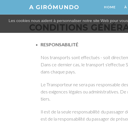
A GIRÓMUNDO
HOME
À
Les cookies nous aident à personnaliser notre site Web pour vous
CONDITIONS GÉNÉR
RESPONSABILITÉ
Nos transports sont effectués - soit directem
Dans ce dernier cas, le transport s'effe
dans chaque pays.
Le Transporteur ne sera pas responsable des 
des exigences légales ou administratives. De
tiers.
Il est de la seule responsabilité du passager 
est de la responsabilité du passager de prése