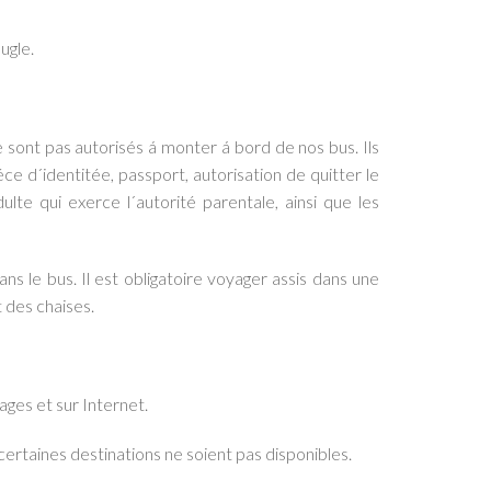
ugle.
sont pas autorisés á monter á bord de nos bus. Ils
e d´identitée, passport, autorisation de quitter le
dulte qui exerce l´autorité parentale, ainsi que les
ans le bus. Il est obligatoire voyager assis dans une
 des chaises.
ages et sur Internet.
 certaines destinations ne soient pas disponibles.