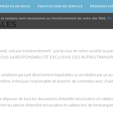
 PROPOS DE NOUS
PRESTATIONS DE SERVICE
RÉSERVATIO
 et certains sont nécessaires au fonctionnement de notre site Web.
En 
ALES
ent, soit par transbordement - par les bus de notre société ou par
ctue SOUS LA RESPONSABILITÉ EXCLUSIVE DES AUTRES TRANSPORTE
violations qui sont directement imputables ou produites par un ac
 même, il n'est pas responsable de la perte de connexion avec d'au
de disposer de tous les documents d'identité nécessaires et valides p
nter les pièces d'identité nécessaires et valides lors de l'embarqu