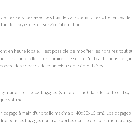
rcer les services avec des bus de caractéristiques différentes de 
ctant les exigences du service international.
t en heure locale. Il est possible de modifier les horaires tout au
ndiqués sur le billet. Les horaires ne sont qu'indicatifs, nous ne g
ces avec des services de connexion complémentaires.
 gratuitement deux bagages (valise ou sac) dans le coffre à ba
aque volume.
 bagage à main d'une taille maximale (40x30x15 cm). Les bagages à 
lité pour les bagages non transportés dans le compartiment à baga