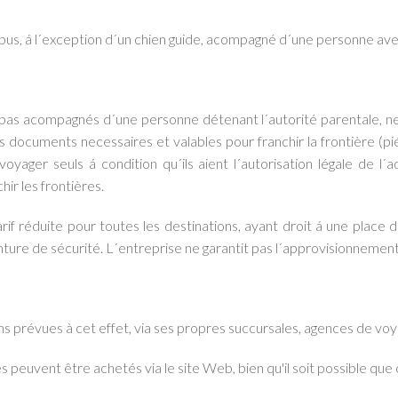
bus, á l´exception d´un chien guide, acompagné d´une personne ave
 pas acompagnés d´une personne détenant l´autorité parentale, ne 
documents necessaires et valables pour franchir la frontière (piéc
voyager seuls á condition qu´ils aient l´autorisation légale de l´a
ir les frontières.
arif réduite pour toutes les destinations, ayant droit á une place d
nture de sécurité. L´entreprise ne garantit pas l´approvisionnement
ions prévues à cet effet, via ses propres succursales, agences de voy
és peuvent être achetés via le site Web, bien qu'il soit possible que