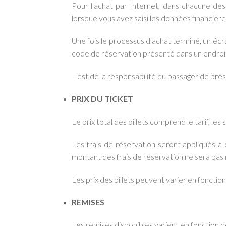
Pour l'achat par Internet, dans chacune de
lorsque vous avez saisi les données financièr
Une fois le processus d'achat terminé, un écra
code de réservation présenté dans un endroit
Il est de la responsabilité du passager de pr
PRIX DU TICKET
Le prix total des billets comprend le tarif, les
Les frais de réservation seront appliqués à c
montant des frais de réservation ne sera pa
Les prix des billets peuvent varier en fonction
REMISES
Les remises disponibles varient en fonction de 