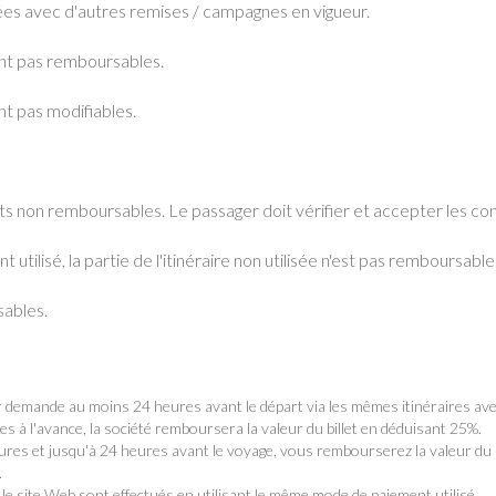
s avec d'autres remises / campagnes en vigueur.
ont pas remboursables.
nt pas modifiables.
ets non remboursables. Le passager doit vérifier et accepter les cond
nt utilisé, la partie de l'itinéraire non utilisée n'est pas remboursab
sables.
ur demande au moins 24 heures avant le départ via les mêmes itinéraires avec
s à l'avance, la société remboursera la valeur du billet en déduisant 25%.
ures et jusqu'à 24 heures avant le voyage, vous rembourserez la valeur du b
.
e site Web sont effectués en utilisant le même mode de paiement utilisé.