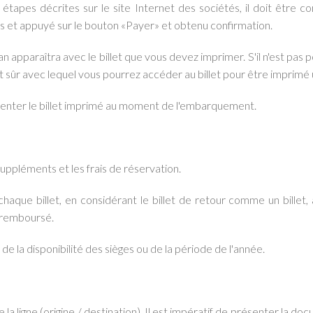
s étapes décrites sur le site Internet des sociétés, il doit êt
es et appuyé sur le bouton «Payer» et obtenu confirmation.
n apparaîtra avec le billet que vous devez imprimer. S'il n'est pas p
 sûr avec lequel vous pourrez accéder au billet pour être imprimé
ésenter le billet imprimé au moment de l'embarquement.
 suppléments et les frais de réservation.
haque billet, en considérant le billet de retour comme un billet, a
s remboursé.
 de la disponibilité des sièges ou de la période de l'année.
la ligne (origine / destination). Il est impératif de présenter la d